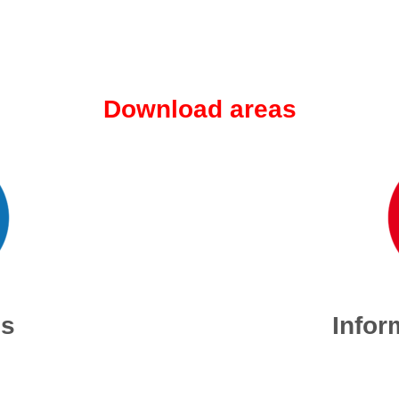
Download areas
es
Infor