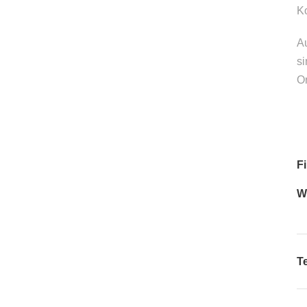
Ko
A
si
O
F
W
T