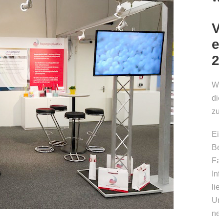
V
2
W
d
z
E
Be
F
In
li
U
n