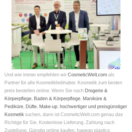
Und wie immer empfehlen wir
CosmeticWelt.com
als
Partner für alle Kosmetikliebhaber. Kosmetik zum besten
preis bestellen online. Wenn Sie nach
Drogerie &
Körperpflege
,
Baden & Körperpflege
,
Maniküre &
Pediküre
,
Düfte
,
Make-up
,
hochwertiger und preisgünstiger
Kosmetik
suchen, dann ist CosmeticWelt.com genau das
Richtige für Sie. Kostenlose Lieferung. Zahlung nach
Zustellung. Günstig online kaufen. hapego plastics