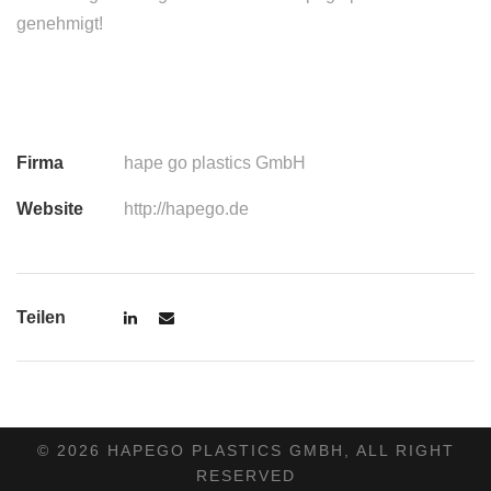
genehmigt!
Firma
hape go plastics GmbH
Website
http://hapego.de
Teilen
© 2026 HAPEGO PLASTICS GMBH, ALL RIGHT
RESERVED