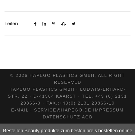
Teilen
© 2026 HAPEGO PLASTICS GMBH, ALL RIGHT
RESERVED
HAPEGO PLASTICS GMBH · LUDWIG-ERHARD-
STR. 22 · D-41564 KAARST · TEL.:+49 (0) 2131
29866-0 · FAX.:+49(0) 2131 29866-19
E-MAIL : SERVICE@HAPEGO.DE
IMPRESSUM
DATENSCHUTZ
AGB
Bestellen Beauty produkte zum besten preis bestellen online