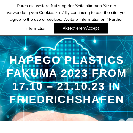
Durch die weitere Nutzung der Seite stimmen Sie der
Verwendung von Cookies zu. / By continuing to use the site, you
agree to the use of cookies.
Weitere Informationen / Further
Akzeptieren/Accept
Information
HAPEGO PLASTICS
FAKUMA 2023 FROM
17.10 – 21.10.23 IN
FRIEDRICHSHAFEN