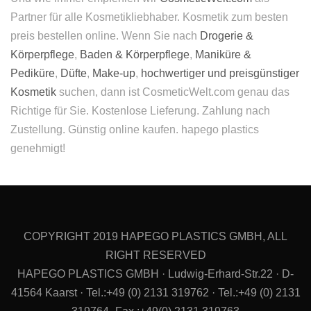
Partner für alle Kosmetikliebhaber. Kosmetik zum besten
preis bestellen online. Wenn Sie nach
Drogerie &
Körperpflege
,
Baden & Körperpflege
,
Maniküre &
Pediküre
,
Düfte
,
Make-up
,
hochwertiger und preisgünstiger
Kosmetik
suchen, dann ist CosmeticWelt.com genau das
Richtige für Sie. Kostenlose Lieferung. Zahlung nach
Zustellung. Günstig online kaufen. hapego plastics
genehmigt!
COPYRIGHT 2019 HAPEGO PLASTICS GMBH, ALL
RIGHT RESERVED
HAPEGO PLASTICS GMBH · Ludwig-Erhard-Str.22 · D-
41564 Kaarst · Tel.:+49 (0) 2131 319762 · Tel.:+49 (0) 2131