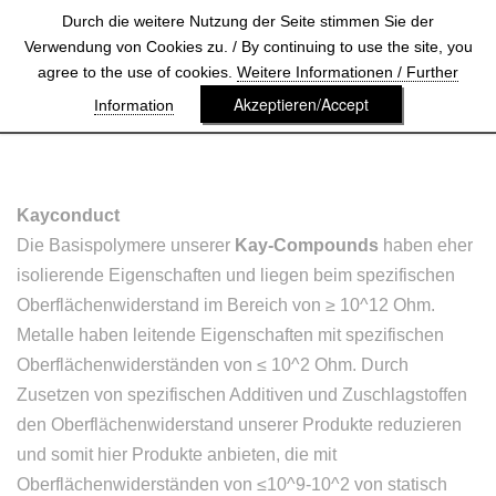
Durch die weitere Nutzung der Seite stimmen Sie der
Verwendung von Cookies zu. / By continuing to use the site, you
agree to the use of cookies.
Weitere Informationen / Further
Akzeptieren/Accept
Information
Kayconduct
Die Basispolymere unserer
Kay-Compounds
haben eher
isolierende Eigenschaften und liegen beim spezifischen
Oberflächenwiderstand im Bereich von ≥ 10^12 Ohm.
Metalle haben leitende Eigenschaften mit spezifischen
Oberflächenwiderständen von ≤ 10^2 Ohm. Durch
Zusetzen von spezifischen Additiven und Zuschlagstoffen
den Oberflächenwiderstand unserer Produkte reduzieren
und somit hier Produkte anbieten, die mit
Oberflächenwiderständen von ≤10^9-10^2 von statisch