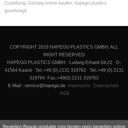
Zustellung. Günstig online kaufen. hapego plastics
genehmigt!
COPYRIGHT 2019 HAPEGO PLASTICS GMBH, ALL
RIGHT RESERVED
HAPEGO PLASTICS GMBH · Ludwig-Erhard-Str.22 · D-
41564 Kaarst · Tel.:+49 (0) 2131 319762 · Tel.:+49 (0) 2131
319764· Fax.:+49(0) 2131 319763
E-Mail : service@hapego.de
Impressum
Datenschutz
AGB
Bestellen Beauty produkte zum besten preis bestellen online